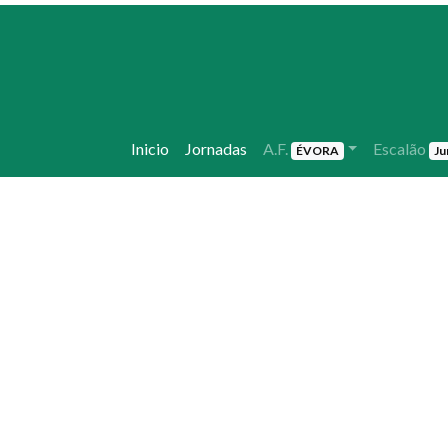
Inicio
Jornadas
A.F.
Escalão
ÉVORA
Ju